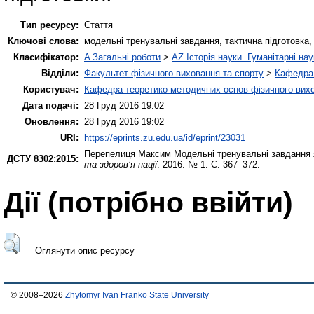
Тип ресурсу:
Стаття
Ключові слова:
модельні тренувальні завдання, тактична підготовка, 
Класифікатор:
A Загальні роботи
>
AZ Історія науки. Гуманітарні нау
Відділи:
Факультет фізичного виховання та спорту
>
Кафедра 
Користувач:
Кафедра теоретико-методичних основ фізичного вихо
Дата подачі:
28 Груд 2016 19:02
Оновлення:
28 Груд 2016 19:02
URI:
https://eprints.zu.edu.ua/id/eprint/23031
Перепелиця Максим
Модельні тренувальні завдання як
ДСТУ 8302:2015:
та здоров’я нації
. 2016. № 1. С. 367–372.
Дії ​​(потрібно ввійти)
Оглянути опис ресурсу
© 2008–2026
Zhytomyr Ivan Franko State University