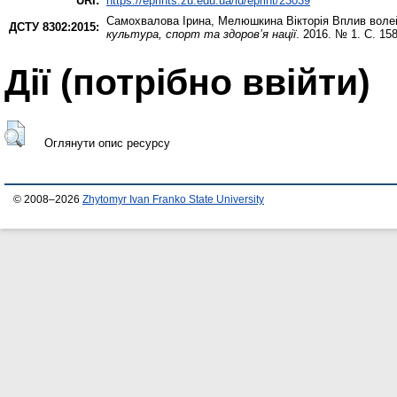
URI:
https://eprints.zu.edu.ua/id/eprint/23039
Самохвалова Ірина
,
Мелюшкина Вікторія
Вплив волей
ДСТУ 8302:2015:
культура, спорт та здоров’я нації
. 2016. № 1. С. 15
Дії ​​(потрібно ввійти)
Оглянути опис ресурсу
© 2008–2026
Zhytomyr Ivan Franko State University