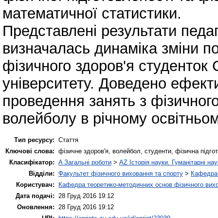
математичної статистики.
Представлені результати педаг
визначалась динаміка зміни по
фізичного здоров'я студенток 
університету. Доведено ефект
проведення занять з фізичног
волейболу в річному освітньом
Тип ресурсу:
Стаття
Ключові слова:
фізичне здоров'я, волейбол, студенти, фізична підгот
Класифікатор:
A Загальні роботи
>
AZ Історія науки. Гуманітарні нау
Відділи:
Факультет фізичного виховання та спорту
>
Кафедра 
Користувач:
Кафедра теоретико-методичних основ фізичного вихо
Дата подачі:
28 Груд 2016 19:12
Оновлення:
28 Груд 2016 19:12