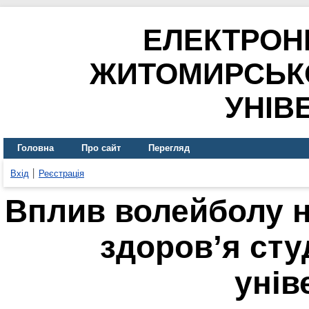
ЕЛЕКТРОН
ЖИТОМИРСЬК
УНІВ
Головна
Про сайт
Перегляд
Вхід
Реєстрація
Вплив волейболу н
здоров’я сту
унів