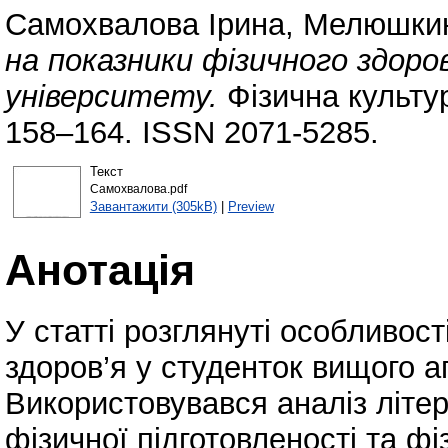
Самохвалова Ірина
,
Мелюшкин
на показники фізичного здор
університету.
Фізична культур
158–164. ISSN 2071-5285.
Текст
Самохвалова.pdf
Завантажити (305kB)
|
Preview
Анотація
У статті розглянуті особливост
здоров’я у студенток вищого а
Використовувався аналіз літе
фізичної підготовленості та фі