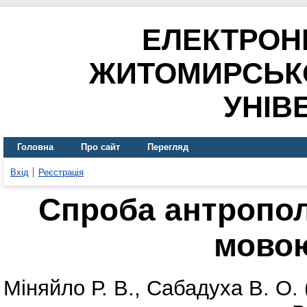
ЕЛЕКТРОН
ЖИТОМИРСЬК
УНІВ
Головна
Про сайт
Перегляд
Вхід
Реєстрація
Спроба антропол
мово
Міняйло Р. В.
,
Сабадуха В. О.