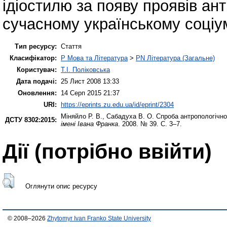
ідіостилю за появу проявів ан
сучасному українському соціум
Тип ресурсу:
Стаття
Класифікатор:
P Мова та Література
>
PN Література (Загальне)
Користувач:
Т.І. Поліковська
Дата подачі:
25 Лист 2008 13:33
Оновлення:
14 Серп 2015 21:37
URI:
https://eprints.zu.edu.ua/id/eprint/2304
Міняйло Р. В.
,
Сабадуха В. О.
Спроба антропологічно
ДСТУ 8302:2015:
імені Івана Франка
. 2008. № 39. С. 3–7.
Дії ​​(потрібно ввійти)
Оглянути опис ресурсу
© 2008–2026
Zhytomyr Ivan Franko State University