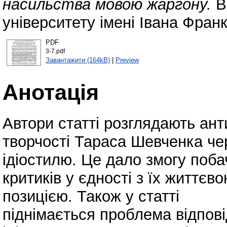
насильства мовою жаргону.
В
університету імені Івана Франк
PDF
3-7.pdf
Завантажити (164kB)
|
Preview
Анотація
Автори статті розглядають ант
творчості Тараса Шевченка че
ідіостилю. Це дало змогу поба
критиків у єдності з їх життєв
позицією. Також у статті
піднімається проблема відпов