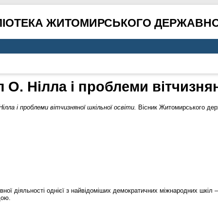
ЛІОТЕКА ЖИТОМИРСЬКОГО ДЕРЖАВНО
О. Нілла і проблеми вітчизнян
ілла і проблеми вітчизняної шкільної освіти.
Вісник Житомирського держ
овної діяльності однієї з найвідоміших демократичних міжнародних шкіл 
дою.