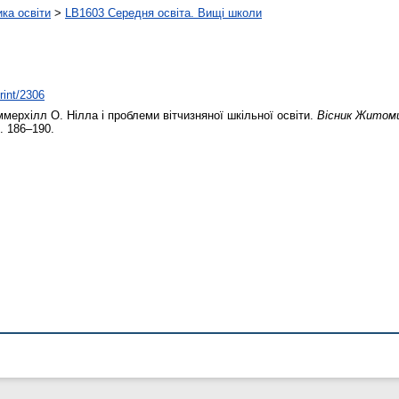
ика освіти
>
LB1603 Середня освіта. Вищі школи
rint/2306
ерхілл О. Нілла і проблеми вітчизняної шкільної освіти.
Вісник Житоми
. 186–190.