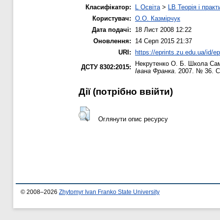
Класифікатор:
L Освіта
>
LB Теорія і практ
Користувач:
О.О. Казмірчук
Дата подачі:
18 Лист 2008 12:22
Оновлення:
14 Серп 2015 21:37
URI:
https://eprints.zu.edu.ua/id/ep
Некрутенко О. Б.
Школа Самм
ДСТУ 8302:2015:
Івана Франка
. 2007. № 36. С
Дії ​​(потрібно ввійти)
Оглянути опис ресурсу
© 2008–2026
Zhytomyr Ivan Franko State University