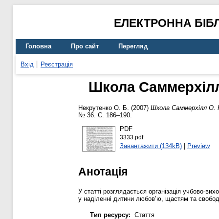
ЕЛЕКТРОННА БІБ
Головна
Про сайт
Перегляд
Вхід
Реєстрація
Школа Саммерхілл 
Некрутенко О. Б.
(2007)
Школа Саммерхілл О. Н
№ 36. С. 186–190.
PDF
3333.pdf
Завантажити (134kB)
|
Preview
Анотація
У статті розглядається організація учбово-вих
у наділенні дитини любов’ю, щастям та свобо
Тип ресурсу:
Стаття