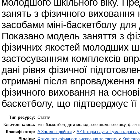
молодшого шкільного віку. Пр
занять з фізичного виховання н
засобами міні-баскетболу для 
Показано модель заняття з фі
фізичних якостей молодших шк
застосуванням комплексів впр
дані рівня фізичної підготовлен
отримані після впровадження 
фізичного виховання на основі 
баскетболу, що підтверджує її
Тип ресурсу:
Стаття
Ключові слова:
міні-баскетбол, діти молодшого шкільного віку, фізичн
Класифікатор:
A Загальні роботи
>
AZ Історія науки. Гуманітарні нау
Відділи:
Факультет фізичного виховання та спорту
>
Кафедра 