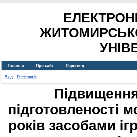
ЕЛЕКТРОН
ЖИТОМИРСЬК
УНІВ
Головна
Про сайт
Перегляд
Вхід
Реєстрація
Підвищення
підготовленості 
років засобами іг