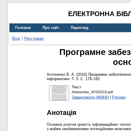
ЕЛЕКТРОННА БІБ
Головна
Про сайт
Перегляд
Вхід
Реєстрація
Програмне забе
осно
Антоненко В. А.
(2016)
Програмне забезпеченн
інформатики. Т. 3. С. 179–182.
Текст
Antonenko_APSI2016.pdf
Завантажити (493kB)
|
Preview
Анотація
Основна освітня цінність інформаційних техно
з майже необмеженими потенційними можливо