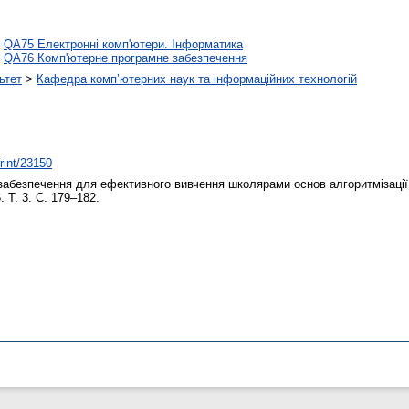
>
QA75 Електронні комп'ютери. Інформатика
>
QA76 Комп'ютерне програмне забезпечення
ьтет
>
Кафедра комп’ютерних наук та інформаційних технологій
print/23150
абезпечення для ефективного вивчення школярами основ алгоритмізації
. Т. 3. С. 179–182.