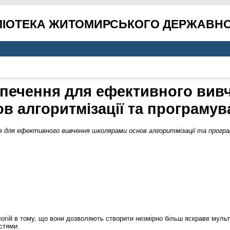
ЛІОТЕКА ЖИТОМИРСЬКОГО ДЕРЖАВНО
зпечення для ефективного вив
в алгоритмізації та програму
я для ефективного вивчення школярами основ алгоритмізації та програ
логій в тому, що вони дозволяють створити незмірно більш яскраве мул
стями.