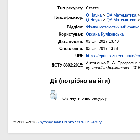
Тип ресурсу:
Стаття
Q Наука
>
QA Математика
Класифікатор:
Q Наука
>
QA Математика
Відділи:
Фізико-математичний факул
Користувач:
Оксана Куліковська
Дата подачі:
03 Січ 2017 13:49
Оновлення:
03 Січ 2017 13:51
URI:
https://eprints.zu.edu.ua/id/e
Антоненко В. А.
Програмне з
ДСТУ 8302:2015:
сучасної інформатики
. 2016
Дії ​​(потрібно ввійти)
Оглянути опис ресурсу
© 2008–2026
Zhytomyr Ivan Franko State University