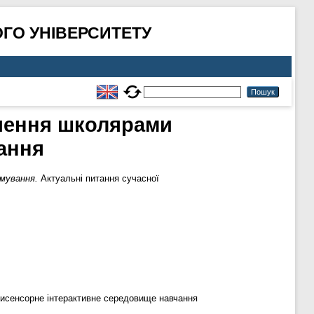
ГО УНІВЕРСИТЕТУ
чення школярами
вання
мування.
Актуальні питання сучасної
ьтисенсорне інтерактивне середовище навчання