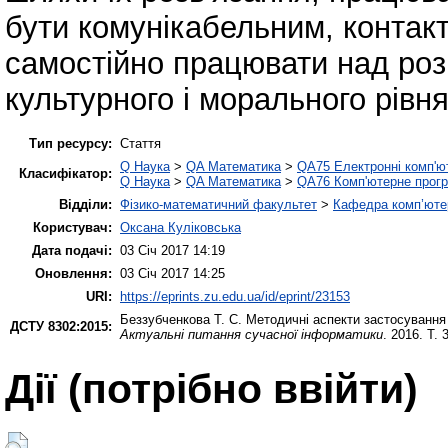
бути комунікабельним, контакт
самостійно працювати над розв
культурного і морального рівня
Тип ресурсу:
Стаття
Q Наука
>
QA Математика
>
QA75 Електронні комп'ю
Класифікатор:
Q Наука
>
QA Математика
>
QA76 Комп'ютерне прогр
Відділи:
Фізико-математичний факультет
>
Кафедра комп’ютер
Користувач:
Оксана Куліковська
Дата подачі:
03 Січ 2017 14:19
Оновлення:
03 Січ 2017 14:25
URI:
https://eprints.zu.edu.ua/id/eprint/23153
Беззубченкова Т. С.
Методичні аспекти застосування 
ДСТУ 8302:2015:
Актуальні питання сучасної інформатики
. 2016. Т. 
Дії ​​(потрібно ввійти)