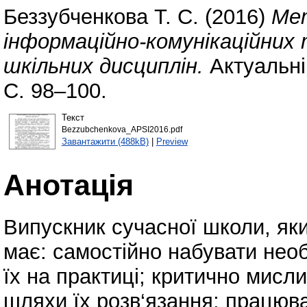
Беззубченкова Т. С.
(2016)
Мет
інформаційно-комунікаційних 
шкільних дисциплін.
Актуальні 
С. 98–100.
Текст
Bezzubchenkova_APSI2016.pdf
Завантажити (488kB)
|
Preview
Анотація
Випускник сучасної школи, яки
має: самостійно набувати необ
їх на практиці; критично мисл
шляхи їх розв‘язання; працюв