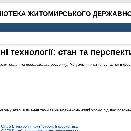
ЛІОТЕКА ЖИТОМИРСЬКОГО ДЕРЖАВНО
і технології: стан та перспек
огії: стан та перспективи розвитку.
Актуальні питання сучасної інформ
якому етапі вивчення теми та на будь-якому етапі уроку: під час поясне
>
QA75 Електронні комп'ютери. Інформатика
>
QA76 Комп'ютерне програмне забезпечення