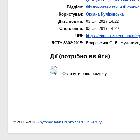
Відділи:
Фізико-математичний факул
Користувач:
Оксана Куліковська
Дата подачі:
03 Січ 2017 14:22
Оновлення:
03 Січ 2017 14:29
URI:
https://eprints.zu.edu.ua/id/e
ДСТУ 8302:2015:
Бобровська О. В.
Мультимеді
Дії ​​(потрібно ввійти)
Оглянути опис ресурсу
© 2008–2026
Zhytomyr Ivan Franko State University