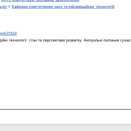
ьтет
>
Кафедра комп’ютерних наук та інформаційних технологій
print/23154
йні технології: стан та перспективи розвитку.
Актуальні питання сучас