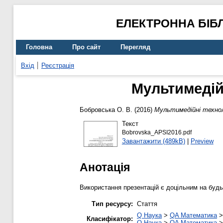
ЕЛЕКТРОННА БІБ
Головна
Про сайт
Перегляд
Вхід
Реєстрація
Мультимедійн
Бобровська О. В.
(2016)
Мультимедійні технол
Текст
Bobrovska_APSI2016.pdf
Завантажити (489kB)
|
Preview
Анотація
Використання презентацій є доцільним на будь-
Тип ресурсу:
Стаття
Q Наука
>
QA Математика
Класифікатор:
Q Наука
>
QA Математика