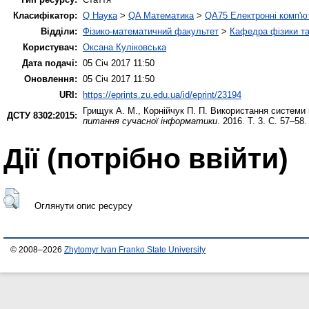
Класифікатор:
Q Наука
>
QA Математика
>
QA75 Електронні комп'ю
Відділи:
Фізико-математичний факультет
>
Кафедра фізики та
Користувач:
Оксана Куліковська
Дата подачі:
05 Січ 2017 11:50
Оновлення:
05 Січ 2017 11:50
URI:
https://eprints.zu.edu.ua/id/eprint/23194
Грищук А. М.
,
Корнійчук П. П.
Використання системи 
ДСТУ 8302:2015:
питання сучасної інформатики
. 2016. Т. 3. С. 57–58.
Дії ​​(потрібно ввійти)
Оглянути опис ресурсу
© 2008–2026
Zhytomyr Ivan Franko State University