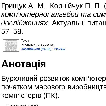
Грищук А. М.
,
Корнійчук П. П.
(
комп’ютерної алгебри та сим
дослідженнях.
Актуальні питан
57–58.
Текст
Hryshchuk_APSI2016.pdf
Завантажити (497kB)
|
Preview
Анотація
Бурхливий розвиток комп‘ютери
початком масового виробницт
комп‘ютерів (ПК).
Тип ресурсу:
Стаття