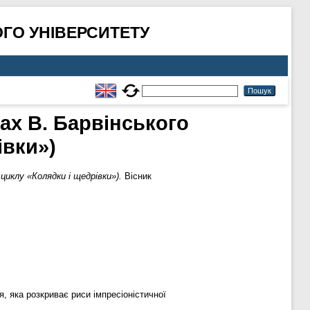
ГО УНІВЕРСИТЕТУ
ах В. Барвінського
івки»)
циклу «Колядки і щедрівки»).
Вісник
, яка розкриває риси імпресіоністичної