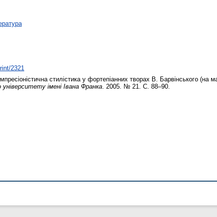
ература
rint/2321
мпресіоністична стилістика у фортепіанних творах В. Барвінського (на м
університету імені Івана Франка
. 2005. № 21. С. 88–90.