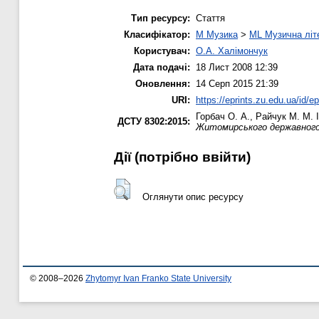
Тип ресурсу:
Стаття
Класифікатор:
M Музика
>
ML Музична літ
Користувач:
О.А. Халімончук
Дата подачі:
18 Лист 2008 12:39
Оновлення:
14 Серп 2015 21:39
URI:
https://eprints.zu.edu.ua/id/ep
Горбач О. А.
,
Райчук М. М.
І
ДСТУ 8302:2015:
Житомирського державного 
Дії ​​(потрібно ввійти)
Оглянути опис ресурсу
© 2008–2026
Zhytomyr Ivan Franko State University