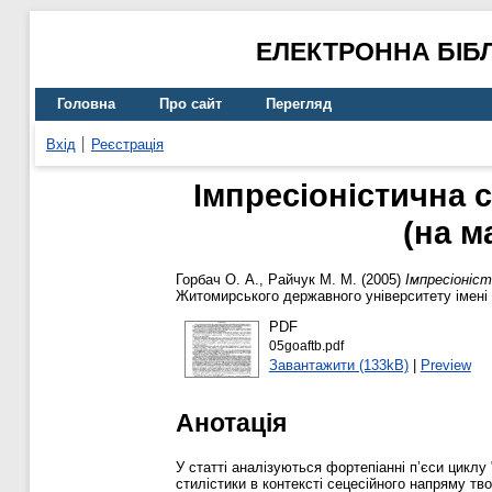
ЕЛЕКТРОННА БІБ
Головна
Про сайт
Перегляд
Вхід
Реєстрація
Імпресіоністична 
(на м
Горбач О. А.
,
Райчук М. М.
(2005)
Імпресіоніст
Житомирського державного університету імені 
PDF
05goaftb.pdf
Завантажити (133kB)
|
Preview
Анотація
У статті аналізуються фортепіанні п’єси циклу
стилістики в контексті сецесійного напряму тво