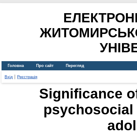
ЕЛЕКТРОН
ЖИТОМИРСЬК
УНІВ
Головна
Про сайт
Перегляд
Вхід
Реєстрація
Significance o
psychosocial 
ado