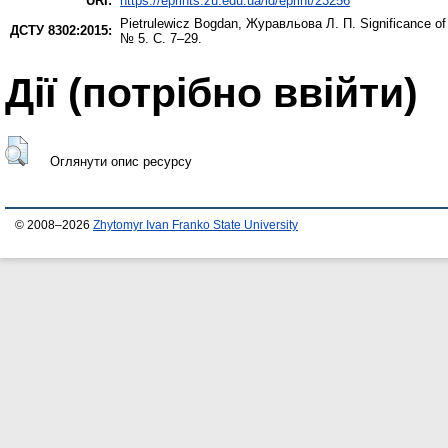
URI:
https://eprints.zu.edu.ua/id/eprint/23256
Pietrulewicz Bogdan
,
Журавльова Л. П.
Significance of
ДСТУ 8302:2015:
№ 5. С. 7–29.
Дії ​​(потрібно ввійти)
Оглянути опис ресурсу
© 2008–2026
Zhytomyr Ivan Franko State University