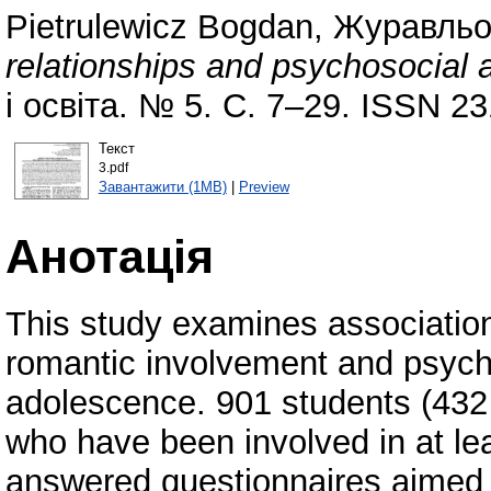
Pietrulewicz Bogdan
,
Журавльов
relationships and psychosocial 
і освіта. № 5. С. 7–29. ISSN 2
Текст
3.pdf
Завантажити (1MB)
|
Preview
Анотація
This study examines association
romantic involvement and psych
adolescence. 901 students (432 
who have been involved in at lea
answered questionnaires aimed 