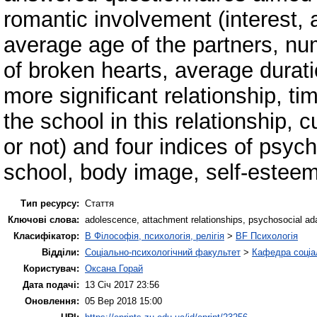
romantic involvement (interest, a
average age of the partners, nu
of broken hearts, average duratio
more significant relationship, t
the school in this relationship, 
or not) and four indices of psy
school, body image, self-esteem
Тип ресурсу:
Стаття
Ключові слова:
adolescence, attachment relationships, psychosocial ada
Класифікатор:
B Філософія, психологія, релігія
>
BF Психологія
Відділи:
Соціально-психологічний факультет
>
Кафедра соціал
Користувач:
Оксана Горай
Дата подачі:
13 Січ 2017 23:56
Оновлення:
05 Вер 2018 15:00