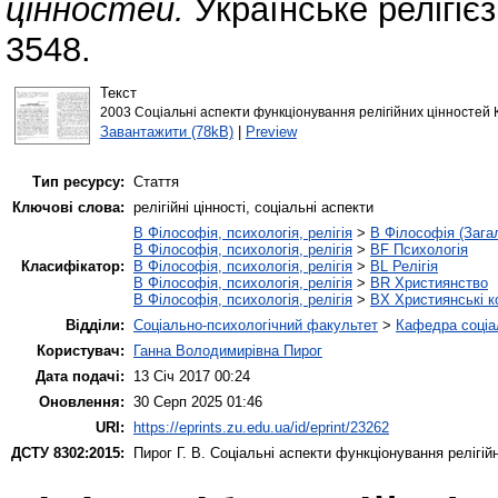
цінностей.
Українське релігіє
3548.
Текст
2003 Соціальні аспекти функціонування релігійних цінностей К
Завантажити (78kB)
|
Preview
Тип ресурсу:
Стаття
Ключові слова:
релігійні цінності, соціальні аспекти
B Філософія, психологія, релігія
>
B Філософія (Зага
B Філософія, психологія, релігія
>
BF Психологія
Класифікатор:
B Філософія, психологія, релігія
>
BL Релігія
B Філософія, психологія, релігія
>
BR Християнство
B Філософія, психологія, релігія
>
BX Християнські к
Відділи:
Соціально-психологічний факультет
>
Кафедра соціал
Користувач:
Ганна Володимирівна Пирог
Дата подачі:
13 Січ 2017 00:24
Оновлення:
30 Серп 2025 01:46
URI:
https://eprints.zu.edu.ua/id/eprint/23262
ДСТУ 8302:2015:
Пирог Г. В.
Соціальні аспекти функціонування релігій