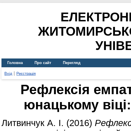
ЕЛЕКТРОН
ЖИТОМИРСЬК
УНІВ
Головна
Про сайт
Перегляд
Вхід
Реєстрація
Рефлексія емпа
юнацькому віці:
Литвинчук А. І.
(2016)
Рефлекс