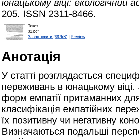
юнацькому віці: екологічний а
205. ISSN 2311-8466.
Текст
32.pdf
Завантажити (667kB)
|
Preview
Анотація
У статті розглядається специф
переживань в юнацькому віці.
форм емпатії притаманних для
класифікація емпатійних пере
їх позитивну чи негативну кон
Визначаються подальші персп