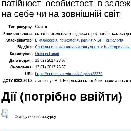
патійності особистості в залеж
на себе чи на зовнішній світ.
Тип ресурсу:
Стаття
Ключові слова:
емпатія, екологізація відносин, рефлексія, самосвідо
Класифікатор:
B Філософія, психологія, релігія
>
BF Психологія
Відділи:
Соціально-психологічний факультет
>
Кафедра соціал
Користувач:
Оксана Горай
Дата подачі:
13 Січ 2017 23:57
Оновлення:
13 Січ 2017 23:57
URI:
https://eprints.zu.edu.ua/id/eprint/23279
ДСТУ 8302:2015:
Литвинчук А. І.
Рефлексія емпатійних переживань в юн
Дії ​​(потрібно ввійти)
Оглянути опис ресурсу