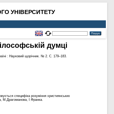
ГО УНІВЕРСИТЕТУ
філософській думці
країні : Науковий щорічник. № 2. С. 179–183.
ясовується специфіка розуміння християнських
, М.Драгоманова, І.Франка.