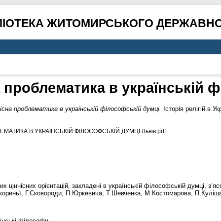
ЛІОТЕКА ЖИТОМИРСЬКОГО ДЕРЖАВНО
а проблематика в українській 
нісна проблематика в українській філософській думці.
Історія релігій в У
ЕМАТИКА В УКРАЇНСЬКІЙ ФІЛОСОФСЬКІЙ ДУМЦІ Львів.pdf
их ціннісних орієнтацій, закладені в українській філософській думці, з’
кориньї, Г.Сковороди, П.Юркевича, Т.Шевченка, М.Костомарова, П.Куліша
аїнські філософи