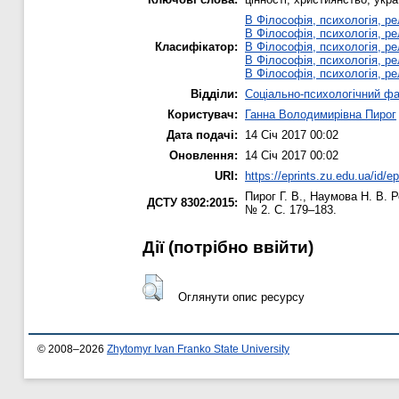
B Філософія, психологія, рел
B Філософія, психологія, рел
Класифікатор:
B Філософія, психологія, рел
B Філософія, психологія, рел
B Філософія, психологія, рел
Відділи:
Соціально-психологічний ф
Користувач:
Ганна Володимирівна Пирог
Дата подачі:
14 Січ 2017 00:02
Оновлення:
14 Січ 2017 00:02
URI:
https://eprints.zu.edu.ua/id/e
Пирог Г. В.
,
Наумова Н. В.
Ре
ДСТУ 8302:2015:
№ 2. С. 179–183.
Дії ​​(потрібно ввійти)
Оглянути опис ресурсу
© 2008–2026
Zhytomyr Ivan Franko State University