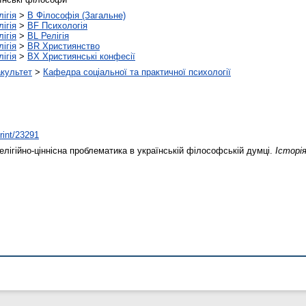
ігія
>
B Філософія (Загальне)
ігія
>
BF Психологія
ігія
>
BL Релігія
ігія
>
BR Християнство
ігія
>
BX Християнські конфесії
акультет
>
Кафедра соціальної та практичної психології
print/23291
лігійно-ціннісна проблематика в українській філософській думці.
Історія