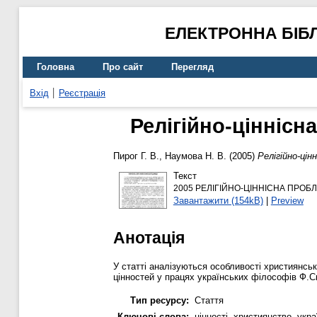
ЕЛЕКТРОННА БІБ
Головна
Про сайт
Перегляд
Вхід
Реєстрація
Релігійно-ціннісн
Пирог Г. В.
,
Наумова Н. В.
(2005)
Релігійно-цін
Текст
2005 РЕЛІГІЙНО-ЦІННІСНА ПРОБЛ
Завантажити (154kB)
|
Preview
Анотація
У статті аналізуються особливості християнськ
цінностей у працях українських філософів Ф.С
Тип ресурсу:
Стаття
Ключові слова:
цінності, християнство, укр