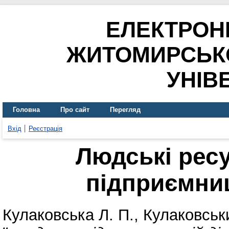
ЕЛЕКТРОН
ЖИТОМИРСЬК
УНІВ
Головна
Про сайт
Перегляд
Вхід
Реєстрація
Людські ресу
підприємниц
Кулаковська Л. П.
,
Кулаковськ