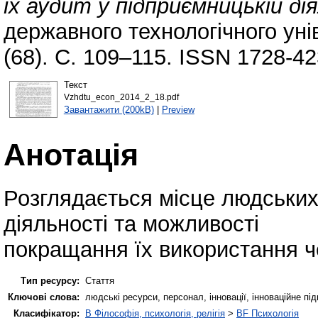
їх аудит у підприємницькій ді
державного технологічного уні
(68). С. 109–115. ISSN 1728-42
Текст
Vzhdtu_econ_2014_2_18.pdf
Завантажити (200kB)
|
Preview
Анотація
Розглядається місце людських
діяльності та можливості
покращання їх використання ч
Тип ресурсу:
Стаття
Ключові слова:
людські ресурси, персонал, інновації, інноваційне п
Класифікатор:
B Філософія, психологія, релігія
>
BF Психологія