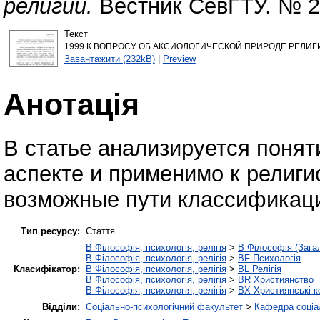
религии.
Вестник СевГТУ. № 20
Текст
1999 К ВОПРОСУ ОБ АКСИОЛОГИЧЕСКОЙ ПРИРОДЕ РЕЛИГИИ
Завантажити (232kB)
|
Preview
Анотація
В статье анализируется понят
аспекте и применимо к религ
возможные пути классификаци
Тип ресурсу:
Стаття
B Філософія, психологія, релігія
>
B Філософія (Зага
B Філософія, психологія, релігія
>
BF Психологія
Класифікатор:
B Філософія, психологія, релігія
>
BL Релігія
B Філософія, психологія, релігія
>
BR Християнство
B Філософія, психологія, релігія
>
BX Християнські к
Відділи:
Соціально-психологічний факультет
>
Кафедра соціал