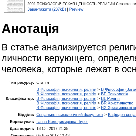
2001 ПСИХОЛОГИЧЕСКАЯ ЦЕННОСТЬ РЕЛИГИИ Севастополь
Завантажити (237kB)
|
Preview
Анотація
В статье анализируется религ
личности верующего, определ
человека, которые лежат в ос
Тип ресурсу:
Стаття
B Філософія, психологія, релігія
>
B Філософія (Зага
B Філософія, психологія, релігія
>
BF Психологія
Класифікатор:
B Філософія, психологія, релігія
>
BL Релігія
B Філософія, психологія, релігія
>
BR Християнство
B Філософія, психологія, релігія
>
BX Християнські к
Відділи:
Соціально-психологічний факультет
>
Кафедра соціал
Користувач:
Ганна Володимирівна Пирог
Дата подачі:
18 Січ 2017 21:35
Оновлення:
05 Вер 2017 12:43