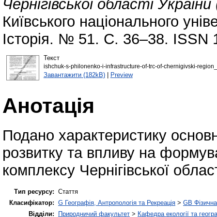
Чернігівської області України 
Київського національного унів
Історія. № 51. С. 36–38. ISSN 
Текст
ishchuk-s-philonenko-i-infrastructure-of-trc-of-chernigivski-regio
Завантажити (182kB)
|
Preview
Анотація
Подано характеристику основни
розвитку та впливу на формув
комплексу Чернігівської облас
Тип ресурсу:
Стаття
Класифікатор:
G Географія, Антропологія та Рекреація
>
GB Фізична
Відділи:
Природничий факультет
>
Кафедра екології та геогр