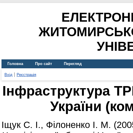
ЕЛЕКТРОН
ЖИТОМИРСЬК
УНІВ
Головна
Про сайт
Перегляд
Вхід
Реєстрація
Інфраструктура ТРК
України (ко
Іщук С. І.
,
Філоненко І. М.
(200