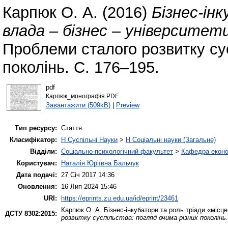
Карпюк О. А.
(2016)
Бізнес-ін
влада – бізнес – університет
Проблеми сталого розвитку сус
поколінь. С. 176–195.
pdf
Карпюк_монографія.PDF
Завантажити (509kB)
|
Preview
Тип ресурсу:
Стаття
Класифікатор:
H Суспільні Науки
>
H Соціальні науки (Загальне)
Відділи:
Соціально-психологічний факультет
>
Кафедра еконо
Користувач:
Наталія Юріївна Бальчук
Дата подачі:
27 Січ 2017 14:36
Оновлення:
16 Лип 2024 15:46
URI:
https://eprints.zu.edu.ua/id/eprint/23461
Карпюк О. А.
Бізнес-інкубатори та роль тріади «місц
ДСТУ 8302:2015:
розвитку суспільства: погляд очима різних поколінь