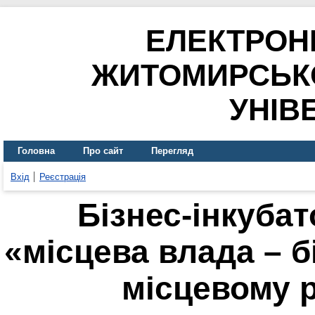
ЕЛЕКТРОН
ЖИТОМИРСЬК
УНІВ
Головна
Про сайт
Перегляд
Вхід
Реєстрація
Бізнес-інкубат
«місцева влада – б
місцевому 