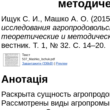
методич
Ищук С. И.
,
Машко А. О.
(201
исследования агропродовольс
теоретические и методическ
вестник. Т. 1, № 32. С. 14–20.
Текст
537_Mashko_Ischuk.pdf
Завантажити (336kB)
|
Preview
Анотація
Раскрыта сущность агропродо
Рассмотрены виды агропром