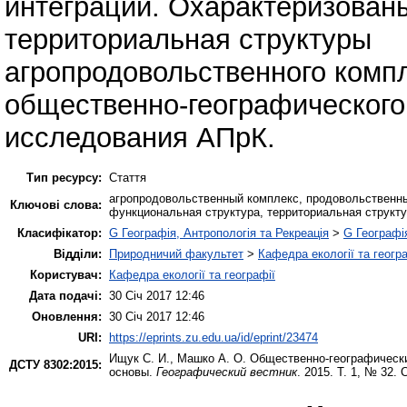
интеграции. Охарактеризован
территориальная структуры
агропродовольственного комп
общественно-географического
исследования АПрК.
Тип ресурсу:
Стаття
агропродовольственный комплекс, продовольственны
Ключові слова:
функциональная структура, территориальная структу
Класифікатор:
G Географія, Антропологія та Рекреація
>
G Географі
Відділи:
Природничий факультет
>
Кафедра екології та геогр
Користувач:
Кафедра екології та географії
Дата подачі:
30 Січ 2017 12:46
Оновлення:
30 Січ 2017 12:46
URI:
https://eprints.zu.edu.ua/id/eprint/23474
Ищук С. И.
,
Машко А. О.
Общественно-географически
ДСТУ 8302:2015:
основы.
Географический вестник
. 2015. Т. 1, № 32. 