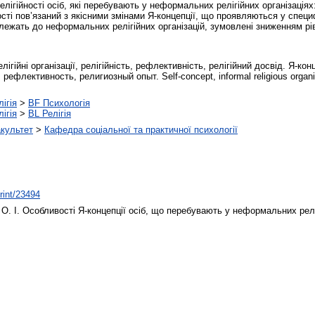
лігійності осіб, які перебувають у неформальних релігійних організаціях:
ості пов’язаний з якісними змінами Я-концепції, що проявляються у спец
належать до неформальних релігійних організацій, зумовлені зниженням р
лігійні організації, релігійність, рефлективність, релігійний досвід. Я-
ефлективность, религиозный опыт. Self-concept, informal religious organisatio
ігія
>
BF Психологія
ігія
>
BL Релігія
акультет
>
Кафедра соціальної та практичної психології
print/23494
О. І.
Особливості Я-концепції осіб, що перебувають у неформальних релі