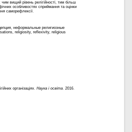
 чим вищий рівень релігійності, тим більш
ифічних особливостях сприймання та оцінки
івня саморефлексії.
концепция, неформальные религиозные
ns, religiosity, reflexivity, religious
гійних організаціях.
Наука і освіта
. 2016.