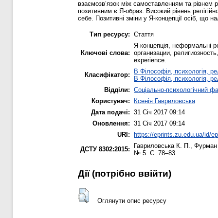
взаємозв’язок між самоставленням та рівнем ре
позитивним є Я-образ. Високий рівень релігійн
себе. Позитивні зміни у Я-концепції осіб, що 
Тип ресурсу:
Стаття
Я-концепція, неформальні ре
Ключові слова:
организации, религиозность, р
experience.
B Філософія, психологія, рел
Класифікатор:
B Філософія, психологія, рел
Відділи:
Соціально-психологічний ф
Користувач:
Ксенія Гавриловська
Дата подачі:
31 Січ 2017 09:14
Оновлення:
31 Січ 2017 09:14
URI:
https://eprints.zu.edu.ua/id/e
Гавриловська К. П.
,
Фурман 
ДСТУ 8302:2015:
№ 5. С. 78–83.
Дії ​​(потрібно ввійти)
Оглянути опис ресурсу