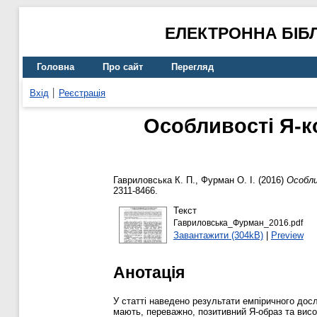
ЕЛЕКТРОННА БІБ
Головна
Про сайт
Перегляд
Вхід
Реєстрація
Особливості Я-к
Гавриловська К. П.
,
Фурман О. І.
(2016)
Особли
2311-8466.
Текст
Гавриловська_Фурман_2016.pdf
Завантажити (304kB)
|
Preview
Анотація
У статті наведено результати емпіричного дос
мають, переважно, позитивний Я-образ та висо