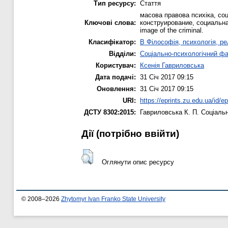
Тип ресурсу:
Стаття
масова правова психіка, со
Ключові слова:
конструирование, социальная 
image of the criminal.
Класифікатор:
B Філософія, психологія, рел
Відділи:
Соціально-психологічний ф
Користувач:
Ксенія Гавриловська
Дата подачі:
31 Січ 2017 09:15
Оновлення:
31 Січ 2017 09:15
URI:
https://eprints.zu.edu.ua/id/e
ДСТУ 8302:2015:
Гавриловська К. П.
Соціальн
Дії ​​(потрібно ввійти)
Оглянути опис ресурсу
© 2008–2026
Zhytomyr Ivan Franko State University