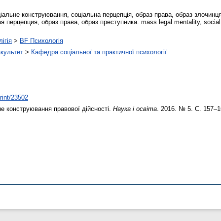
ціальне конструювання, соціальна перцепція, образ права, образ злочин
перцепция, образ права, образ преступника. mass legal mentality, social mo
ігія
>
BF Психологія
акультет
>
Кафедра соціальної та практичної психології
print/23502
е конструювання правової дійсності.
Наука і освіта
. 2016. № 5. С. 157–1