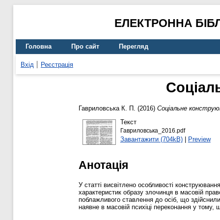
ЕЛЕКТРОННА БІБ
Головна
Про сайт
Перегляд
Вхід
Реєстрація
Соціал
Гавриловська К. П.
(2016)
Соціальне конструюв
Текст
Гавриловська_2016.pdf
Завантажити (704kB)
|
Preview
Анотація
У статті висвітлено особливості конструювання
характеристик образу злочинця в масовій прав
поблажливого ставлення до осіб, що здійснили
наявне в масовій психіці переконання у тому, 