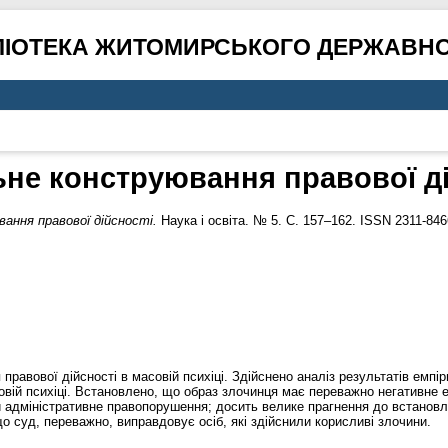
ЛІОТЕКА ЖИТОМИРСЬКОГО ДЕРЖАВНО
ьне конструювання правової ді
ання правової дійсності.
Наука і освіта. № 5. С. 157–162. ISSN 2311-846
 правової дійсності в масовій психіці. Здійснено аналіз результатів ем
овій психіці. Встановлено, що образ злочинця має переважно негативне
 адміністративне правопорушення; досить велике прагнення до встановл
що суд, переважно, виправдовує осіб, які здійснили корисливі злочини.