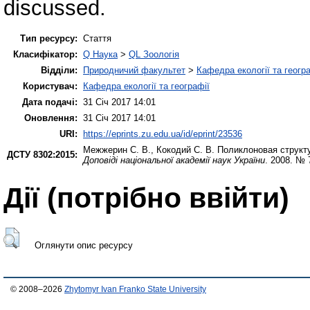
discussed.
Тип ресурсу:
Стаття
Класифікатор:
Q Наука
>
QL Зоологія
Відділи:
Природничий факультет
>
Кафедра екології та геогр
Користувач:
Кафедра екології та географії
Дата подачі:
31 Січ 2017 14:01
Оновлення:
31 Січ 2017 14:01
URI:
https://eprints.zu.edu.ua/id/eprint/23536
Межжерин С. В.
,
Кокодий С. В.
Поликлоновая структур
ДСТУ 8302:2015:
Доповіді національної академії наук України
. 2008. № 
Дії ​​(потрібно ввійти)
Оглянути опис ресурсу
© 2008–2026
Zhytomyr Ivan Franko State University