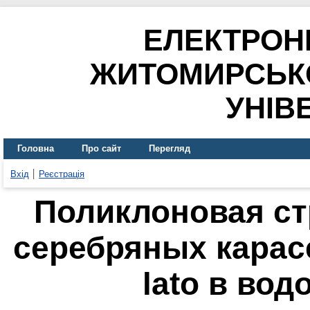
ЕЛЕКТРОН
ЖИТОМИРСЬК
УНІВ
Головна
Про сайт
Перегляд
Вхід
Реєстрація
Поликлоновая ст
серебряных карасе
lato в во