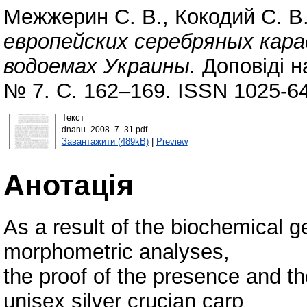
Межжерин С. В.
,
Кокодий С. В
европейских серебряных карасе
водоемах Украины.
Доповіді н
№ 7. С. 162–169. ISSN 1025-6
Текст
dnanu_2008_7_31.pdf
Завантажити (489kB)
|
Preview
Анотація
As a result of the biochemical 
morphometric analyses,
the proof of the presence and th
unisex silver crucian carp