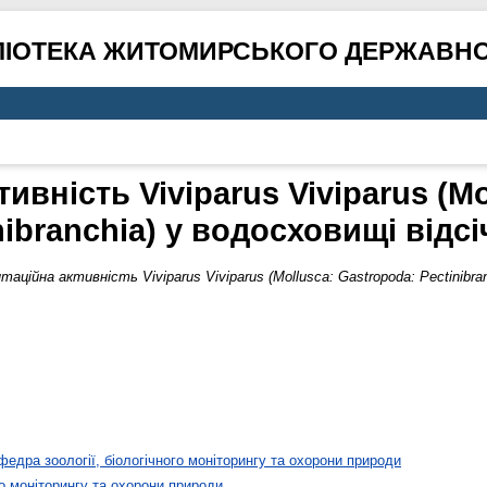
ЛІОТЕКА ЖИТОМИРСЬКОГО ДЕРЖАВНО
ивність Viviparus Viviparus (Mo
nibranchia) у водосховищі відс
аційна активність Viviparus Viviparus (Mollusca: Gastropoda: Pectinibra
федра зоології, біологічного моніторингу та охорони природи
го моніторингу та охорони природи