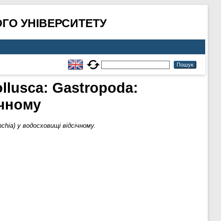
ГО УНІВЕРСИТЕТУ
llusca: Gastropoda:
ічному
nchia) у водосховищі відсічному.