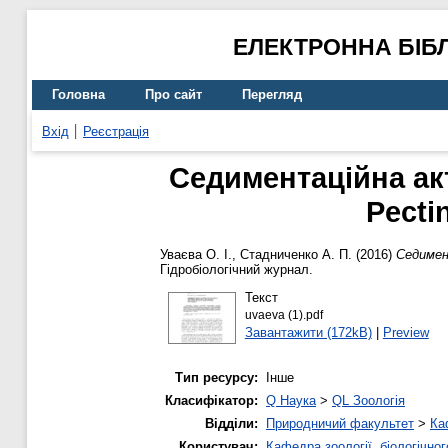
ЕЛЕКТРОННА БІБ
Головна
Про сайт
Перегляд
Вхід
Реєстрація
Седиментаційна акт
Pecti
Уваєва О. І.
,
Стадниченко А. П.
(2016)
Седимент
Гідробіологічний журнал.
Текст
uvaeva (1).pdf
Завантажити (172kB)
|
Preview
Тип ресурсу:
Інше
Класифікатор:
Q Наука
>
QL Зоологія
Відділи:
Природничий факультет
>
Ка
Користувач:
Кафедра зоології, біологічно