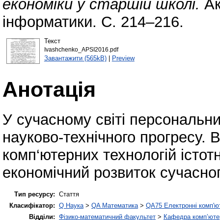
економіки у старшій школі.
Ак
інформатики. С. 214–216.
Текст
Ivashchenko_APSI2016.pdf
Завантажити (565kB)
|
Preview
Анотація
У сучасному світі персональн
науково-технічного прогресу. 
комп‘ютерних технологій істот
економічний розвиток сучасног
Тип ресурсу:
Стаття
Класифікатор:
Q Наука
>
QA Математика
>
QA75 Електронні комп'ю
Відділи:
Фізико-математичний факультет
>
Кафедра комп’ютер