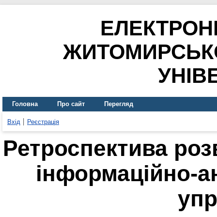
ЕЛЕКТРОН
ЖИТОМИРСЬК
УНІВ
Головна
Про сайт
Перегляд
Вхід
Реєстрація
Ретроспектива роз
інформаційно-а
упр