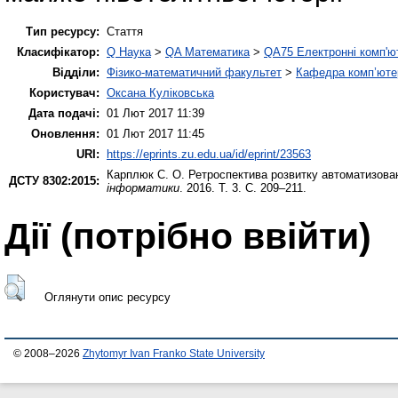
Тип ресурсу:
Стаття
Класифікатор:
Q Наука
>
QA Математика
>
QA75 Електронні комп'ю
Відділи:
Фізико-математичний факультет
>
Кафедра комп’ютер
Користувач:
Оксана Куліковська
Дата подачі:
01 Лют 2017 11:39
Оновлення:
01 Лют 2017 11:45
URI:
https://eprints.zu.edu.ua/id/eprint/23563
Карплюк С. О.
Ретроспектива розвитку автоматизован
ДСТУ 8302:2015:
інформатики
. 2016. Т. 3. С. 209–211.
Дії ​​(потрібно ввійти)
Оглянути опис ресурсу
© 2008–2026
Zhytomyr Ivan Franko State University