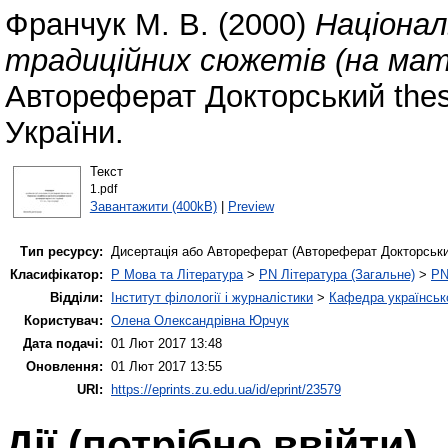
Франчук М. В.
(2000)
Націонал
традиційних сюжетів (на мате
Автореферат Докторський thes
України.
Текст
1.pdf
Завантажити (400kB)
|
Preview
Тип ресурсу:
Дисертація або Автореферат (Автореферат Докторськи
Класифікатор:
P Мова та Література
>
PN Література (Загальне)
>
PN
Відділи:
Інститут філології і журналістики
>
Кафедра українсько
Користувач:
Олена Олександрівна Юрчук
Дата подачі:
01 Лют 2017 13:48
Оновлення:
01 Лют 2017 13:55
URI:
https://eprints.zu.edu.ua/id/eprint/23579
Дії ​​(потрібно ввійти)