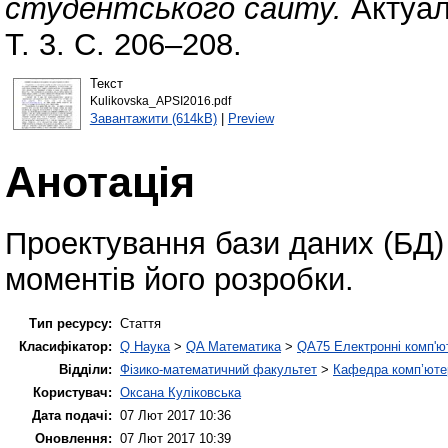
студентського сайту.
Актуал
Т. 3. С. 206–208.
Текст
Kulikovska_APSI2016.pdf
Завантажити (614kB)
|
Preview
Анотація
Проектування бази даних (БД) 
моментів його розробки.
Тип ресурсу:
Стаття
Класифікатор:
Q Наука
>
QA Математика
>
QA75 Електронні комп'ю
Відділи:
Фізико-математичний факультет
>
Кафедра комп’ютер
Користувач:
Оксана Куліковська
Дата подачі:
07 Лют 2017 10:36
Оновлення:
07 Лют 2017 10:39