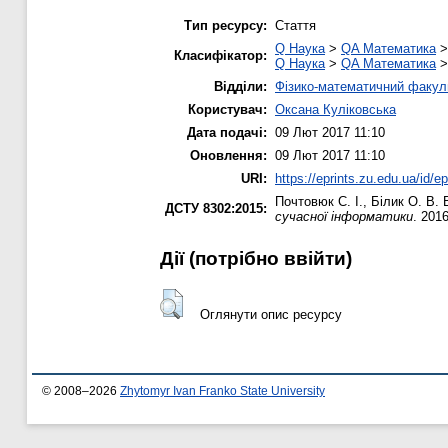
Тип ресурсу:
Стаття
Q Наука
>
QA Математика
Класифікатор:
Q Наука
>
QA Математика
Відділи:
Фізико-математичний факул
Користувач:
Оксана Куліковська
Дата подачі:
09 Лют 2017 11:10
Оновлення:
09 Лют 2017 11:10
URI:
https://eprints.zu.edu.ua/id/e
Почтовюк С. І.
,
Білик О. В.
В
ДСТУ 8302:2015:
сучасної інформатики
. 2016
Дії ​​(потрібно ввійти)
Оглянути опис ресурсу
© 2008–2026
Zhytomyr Ivan Franko State University