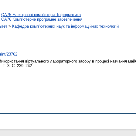
>
QA75 Електронні комп'ютери. Інформатика
>
QA76 Комп'ютерне програмне забезпечення
ьтет
>
Кафедра комп’ютерних наук та інформаційних технологій
print/23762
икористання віртуального лабораторного засобу в процесі навчання майб
. Т. 3. С. 239–242.