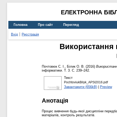
ЕЛЕКТРОННА БІБ
Головна
Про сайт
Перегляд
Вхід
Реєстрація
Використання 
Почтовюк С. І.
,
Білик О. В.
(2016)
Використанн
інформатики. Т. 3. С. 239–242.
Текст
PochtoviukBilyk_APSI2016.pdf
Завантажити (656kB)
|
Preview
Анотація
Процес вивчення будь-якої дисципліни передба
матеріалів, контроль результатів.