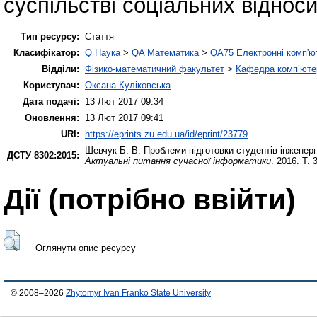
суспільстві соціальних відноси
Тип ресурсу:
Стаття
Класифікатор:
Q Наука
>
QA Математика
>
QA75 Електронні комп'ю
Відділи:
Фізико-математичний факультет
>
Кафедра комп’ютер
Користувач:
Оксана Куліковська
Дата подачі:
13 Лют 2017 09:34
Оновлення:
13 Лют 2017 09:41
URI:
https://eprints.zu.edu.ua/id/eprint/23779
Шевчук Б. В.
Проблеми підготовки студентів інженерн
ДСТУ 8302:2015:
Актуальні питання сучасної інформатики
. 2016. Т. 
Дії ​​(потрібно ввійти)
Оглянути опис ресурсу
© 2008–2026
Zhytomyr Ivan Franko State University