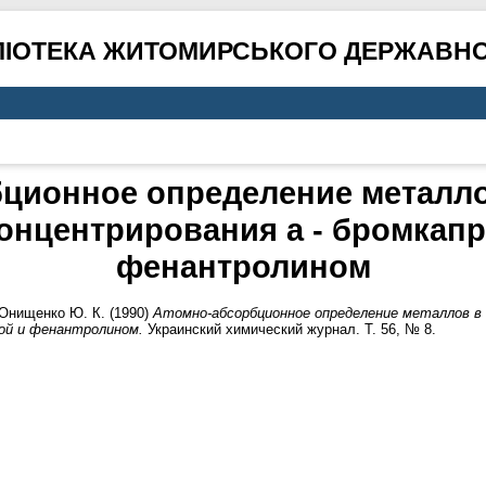
ЛІОТЕКА ЖИТОМИРСЬКОГО ДЕРЖАВНО
ционное определение металло
онцентрирования а - бромкап
фенантролином
Онищенко Ю. К.
(1990)
Атомно-абсорбционное определение металлов в 
той и фенантролином.
Украинский химический журнал. Т. 56, № 8.