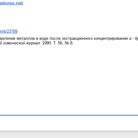
афедра хімії
print/23789
деление металлов в воде после экстракционного концентрирования а - 
й химический журнал
. 1990. Т. 56, № 8.