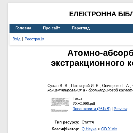
ЕЛЕКТРОННА БІБ
Головна
Про сайт
Перегляд
Вхід
Реєстрація
Атомно-абсорб
экстракционного к
Сухан В. В.
,
Пятницкий И. В.
,
Онищенко Т. А.
,
концентрирования а - бромкаприновой кисло
Текст
УХЖ1990.pdf
Завантажити (261kB)
|
Preview
Тип ресурсу:
Стаття
Класифікатор:
Q Наука
>
QD Хімія