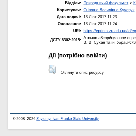
Відділи:
Природничий факультет
>
К
Користувач:
Сніжана Василівна Кучерук
Дата подачі:
13 Лют 2017 11:23
Оновлення:
13 Лют 2017 11:24
URI:
https://eprints.zu.edu.ua/id/e
Атомно-абсорбционное опре
ДСТУ 8302:2015:
В. В. Сухан та ін.
Украински
Дії ​​(потрібно ввійти)
Оглянути опис ресурсу
© 2008–2026
Zhytomyr Ivan Franko State University