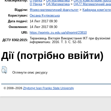
Класифікатор:
Q Наука
>
QA Математика
>
QA76 Комп'ютерне прогр
Q Наука
>
QA Математика
>
QA77 Математичний ана
Відділи:
Фізико-математичний факультет
>
Кафедра комп’ютер
Користувач:
Оксана Куліковська
Дата подачі:
14 Лют 2017 09:30
Оновлення:
14 Лют 2017 09:30
URI:
https://eprints.zu.edu.ua/id/eprint/23810
Тирановець Вікторія
Використання ІКТ при фузіонізмі
ДСТУ 8302:2015:
інформатики
. 2016. Т. 3. С. 52–55.
Дії ​​(потрібно ввійти)
Оглянути опис ресурсу
© 2008–2026
Zhytomyr Ivan Franko State University