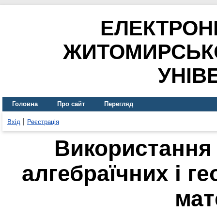
ЕЛЕКТРОН
ЖИТОМИРСЬК
УНІВ
Головна
Про сайт
Перегляд
Вхід
Реєстрація
Використання 
алгебраїчних і г
мат