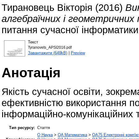
Тирановець Вікторія
(2016)
Ви
алгебраїчних і геометричних
питання сучасної інформатики. 
Текст
Tyranovets_APSI2016.pdf
Завантажити (649kB)
|
Preview
Анотація
Якість сучасної освіти, зокрем
ефективністю використання по
інформаційно-комунікаційних т
Тип ресурсу:
Стаття
Q Наука
>
QA Математика
>
QA75 Електронні комп'ю