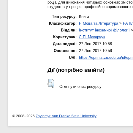
році), для виконання чотирьох основних зміст
студентів у процесі професійно спрямованого 
Тип ресурсу:
Книга
Класифікатор:
P Мова та Література
>
PA Кл
Відділи:
Інститут іноземної філології
Користувач:
Л.П. Макарчук
Дата подачі:
27 Лют 2017 10:58
Оновлення:
27 Лют 2017 10:58
URI:
https://eprints.zu.edu.ua/id/epr
Дії ​​(потрібно ввійти)
Оглянути опис ресурсу
© 2008–2026
Zhytomyr Ivan Franko State University