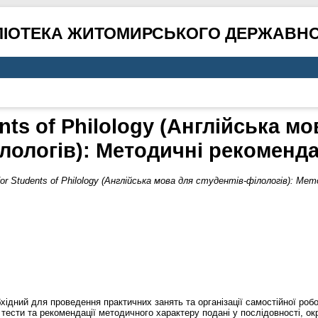
ЛІОТЕКА ЖИТОМИРСЬКОГО ДЕРЖАВНО
ents of Philology (Англійська мо
лологів): Методичні рекоменда
for Students of Philology (Англійська мова для студентів-філологів): Мет
хідний для проведення практичних занять та організації самостійної робот
, тести та рекомендації методичного характеру подані у послідовності, 