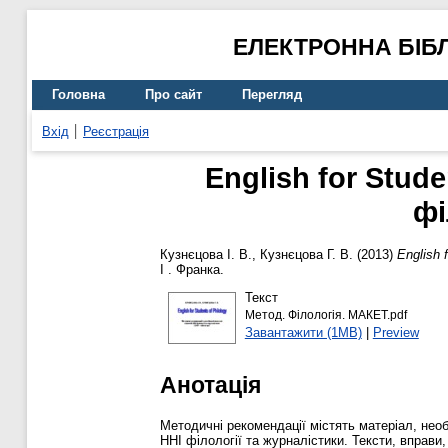
ЕЛЕКТРОННА БІБ
Головна
Про сайт
Перегляд
Вхід
Реєстрація
English for Stud
фі
Кузнєцова І. В.
,
Кузнєцова Г. В.
(2013)
English 
І . Франка.
Текст
Метод. Філологія. МАКЕТ.pdf
Завантажити (1MB)
|
Preview
Анотація
Методичні рекомендації містять матеріал, необ
ННІ філології та журналістики. Тексти, вправи