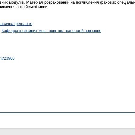
овних модулів. Матеріал розрахований на поглиблення фахових спеціальн
вивчення англійської мови.
асична філологія
>
Кафедра іноземних мов і новітніх технологій навчання
int/23968