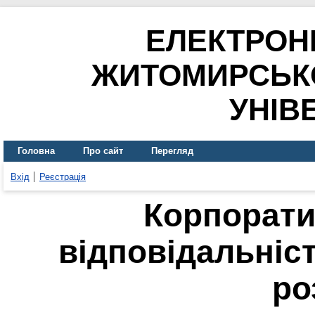
ЕЛЕКТРОН
ЖИТОМИРСЬК
УНІВ
Головна
Про сайт
Перегляд
Вхід
Реєстрація
Корпорати
відповідальніст
ро