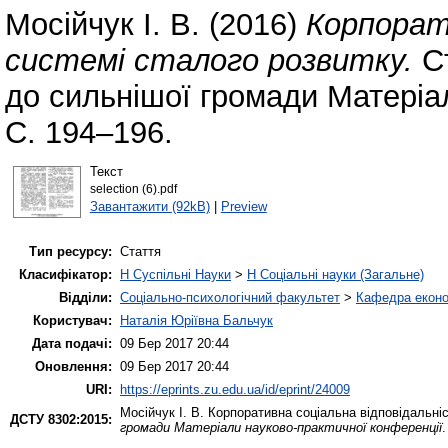
Мосійчук І. В.
(2016)
Корпорати
системі сталого розвитку.
Ст
до сильнішої громади Матеріа
С. 194–196.
Текст
selection (6).pdf
Завантажити (92kB)
|
Preview
Тип ресурсу:
Стаття
Класифікатор:
H Суспільні Науки
>
H Соціальні науки (Загальне)
Відділи:
Соціально-психологічний факультет
>
Кафедра еконо
Користувач:
Наталія Юріївна Бальчук
Дата подачі:
09 Бер 2017 20:44
Оновлення:
09 Бер 2017 20:44
URI:
https://eprints.zu.edu.ua/id/eprint/24009
Мосійчук І. В.
Корпоративна соціальна відповідальніс
ДСТУ 8302:2015:
громади Матеріали науково-практичної конференції
.