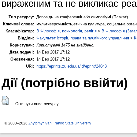
вираженим та не викликає реа
Тип ресурсу:
Доповідь на конференції або симпозіумі (Плакат)
Ключові слова:
мультиверсумність,етнічна культура, соціальна орган
Класифікатор:
B Філософія, психологія, релігія
>
B Філософія (Зага
Відділи:
Факультет історії, права та публічного управління
>
К
Користувач:
Користувачі 1475 не знайдено.
Дата подачі:
14 Бер 2017 17:12
Оновлення:
14 Бер 2017 17:12
URI:
https://eprints.zu.edu.ua/id/eprint/24043
Дії ​​(потрібно ввійти)
Оглянути опис ресурсу
© 2008–2026
Zhytomyr Ivan Franko State University