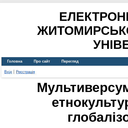
ЕЛЕКТРОН
ЖИТОМИРСЬК
УНІВ
Головна
Про сайт
Перегляд
Вхід
Реєстрація
Мультиверсум
етнокультур
глобаліз