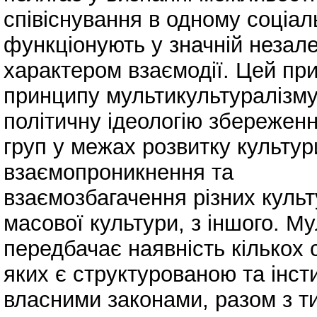
співіснування в одному соціал
функціонують у значній незале
характером взаємодії. Цей при
принципу мультикультуралізму,
політичну ідеологію збережен
груп у межах розвитку культур
взаємопроникнення та
взаємозбагачення різних куль
масової культури, з іншого. М
передбачає наявність кількох 
яких є структурованою та інст
власними законами, разом з ти