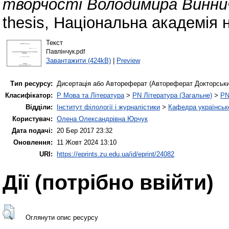
творчості Володимира Винни
thesis, Національна академія 
Текст
Павлінчук.pdf
Завантажити (424kB)
|
Preview
Тип ресурсу:
Дисертація або Автореферат (Автореферат Докторськи
Класифікатор:
P Мова та Література
>
PN Література (Загальне)
>
PN
Відділи:
Інститут філології і журналістики
>
Кафедра українсько
Користувач:
Олена Олександрівна Юрчук
Дата подачі:
20 Бер 2017 23:32
Оновлення:
11 Жовт 2024 13:10
URI:
https://eprints.zu.edu.ua/id/eprint/24082
Дії ​​(потрібно ввійти)
Оглянути опис ресурсу