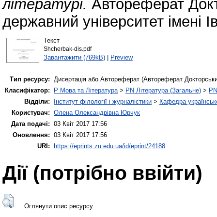
літературі.
Автореферат Докт
державний університет імені І
Текст
Shcherbak-dis.pdf
Завантажити (769kB)
|
Preview
Тип ресурсу:
Дисертація або Автореферат (Автореферат Докторськи
Класифікатор:
P Мова та Література
>
PN Література (Загальне)
>
PN
Відділи:
Інститут філології і журналістики
>
Кафедра українсько
Користувач:
Олена Олександрівна Юрчук
Дата подачі:
03 Квіт 2017 17:56
Оновлення:
03 Квіт 2017 17:56
URI:
https://eprints.zu.edu.ua/id/eprint/24188
Дії ​​(потрібно ввійти)
Оглянути опис ресурсу