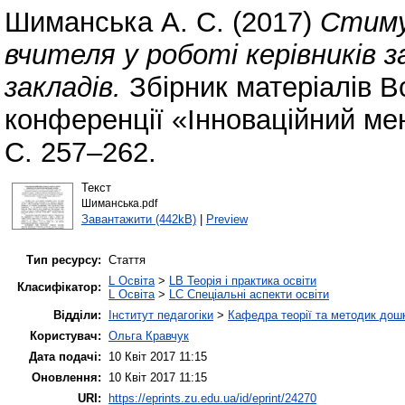
Шиманська А. С.
(2017)
Стиму
вчителя у роботі керівників 
закладів.
Збірник матеріалів В
конференції «Інноваційний мен
С. 257–262.
Текст
Шиманська.pdf
Завантажити (442kB)
|
Preview
Тип ресурсу:
Стаття
L Освіта
>
LB Теорія і практика освіти
Класифікатор:
L Освіта
>
LC Спеціальні аспекти освіти
Відділи:
Інститут педагогіки
>
Кафедра теорії та методик дошк
Користувач:
Ольга Кравчук
Дата подачі:
10 Квіт 2017 11:15
Оновлення:
10 Квіт 2017 11:15
URI:
https://eprints.zu.edu.ua/id/eprint/24270