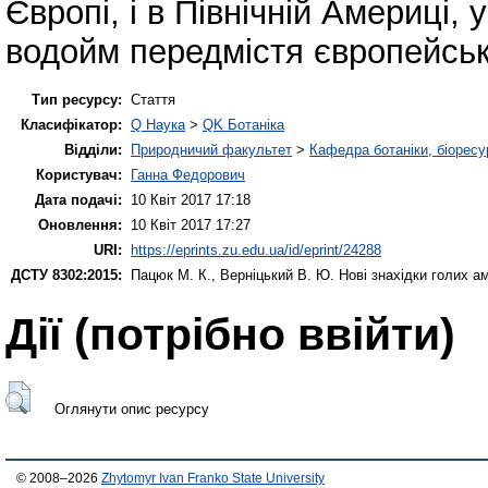
Європі, і в Північній Америці,
водойм передмістя європейськ
Тип ресурсу:
Стаття
Класифікатор:
Q Наука
>
QK Ботаніка
Відділи:
Природничий факультет
>
Кафедра ботаніки, біоресу
Користувач:
Ганна Федорович
Дата подачі:
10 Квіт 2017 17:18
Оновлення:
10 Квіт 2017 17:27
URI:
https://eprints.zu.edu.ua/id/eprint/24288
ДСТУ 8302:2015:
Пацюк М. К.
,
Верніцький В. Ю.
Нові знахідки голих а
Дії ​​(потрібно ввійти)
Оглянути опис ресурсу
© 2008–2026
Zhytomyr Ivan Franko State University