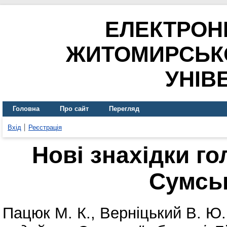
ЕЛЕКТРОН
ЖИТОМИРСЬК
УНІВ
Головна
Про сайт
Перегляд
Вхід
Реєстрація
Нові знахідки г
Сумськ
Пацюк М. К.
,
Верніцький В. Ю.