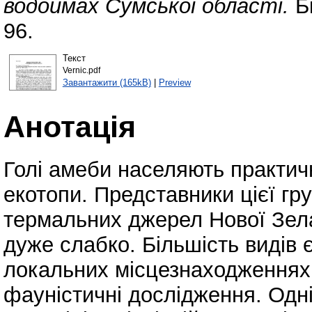
водоймах Сумської області.
Бі
96.
Текст
Vernic.pdf
Завантажити (165kB)
|
Preview
Анотація
Голі амеби населяють практично
екотопи. Представники цієї гру
термальних джерел Нової Зел
дуже слабко. Більшість видів є
локальних місцезнаходженнях
фауністичні дослідження. Одні 