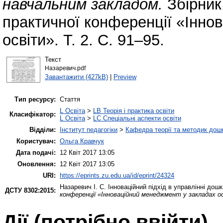
навчальним закладом.
Збірник 
практичної конференції «Інно
освіти». Т. 2. С. 91–95.
Текст
Назаревич.pdf
Завантажити (427kB)
|
Preview
Тип ресурсу:
Стаття
L Освіта
>
LB Теорія і практика освіти
Класифікатор:
L Освіта
>
LC Спеціальні аспекти освіти
Відділи:
Інститут педагогіки
>
Кафедра теорії та методик дошк
Користувач:
Ольга Кравчук
Дата подачі:
12 Квіт 2017 13:05
Оновлення:
12 Квіт 2017 13:05
URI:
https://eprints.zu.edu.ua/id/eprint/24324
Назаревич І. С.
Інноваційний підхід в управлінні до
ДСТУ 8302:2015:
конференції «Інноваційний менеджмент у закладах о
Дії ​​(потрібно ввійти)