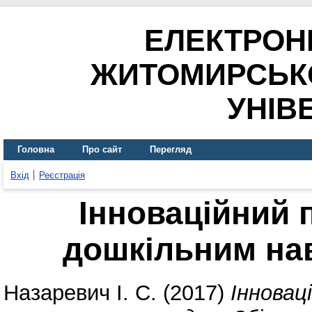
ЕЛЕКТРОН
ЖИТОМИРСЬК
УНІВ
Головна
Про сайт
Перегляд
Вхід
Реєстрація
Інноваційний п
дошкільним на
Назаревич І. С.
(2017)
Інновац