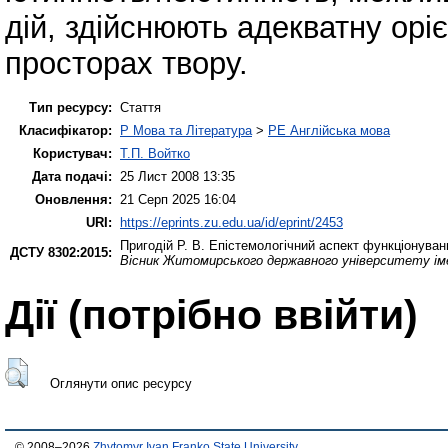
дій, здійснюють адекватну орі
просторах твору.
Тип ресурсу:
Стаття
Класифікатор:
P Мова та Література
>
PE Англійська мова
Користувач:
Т.П. Войтко
Дата подачі:
25 Лист 2008 13:35
Оновлення:
21 Серп 2025 16:04
URI:
https://eprints.zu.edu.ua/id/eprint/2453
Пригодій Р. В.
Епістемологічний аспект функціонуванн
ДСТУ 8302:2015:
Вісник Житомирського державного університету іме
Дії ​​(потрібно ввійти)
Оглянути опис ресурсу
© 2008–2026
Zhytomyr Ivan Franko State University