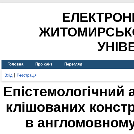
ЕЛЕКТРОН
ЖИТОМИРСЬК
УНІВ
Головна
Про сайт
Перегляд
Вхід
Реєстрація
Епістемологічний 
клішованих конструк
в англомовному