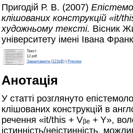
Пригодій Р. В.
(2007)
Епістемо
клішованих конструкцій «it/th
художньому тексті.
Вісник Ж
університету імені Івана Фран
Текст
12.pdf
Завантажити (121kB)
|
Preview
Анотація
У статті розглянуто епістемол
клішованих конструкцій в англ
речення «it/this + Vᵦₑ + Y», во
істинність/неістинність, можл