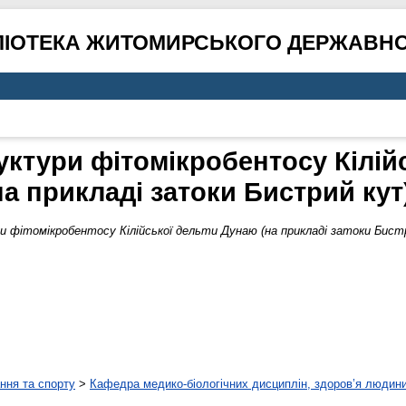
ЛІОТЕКА ЖИТОМИРСЬКОГО ДЕРЖАВНО
руктури фітомікробентосу Кілій
на прикладі затоки Бистрий кут
и фітомікробентосу Кілійської дельти Дунаю (на прикладі затоки Бист
ння та спорту
>
Кафедра медико-біологічних дисциплін, здоров’я людини