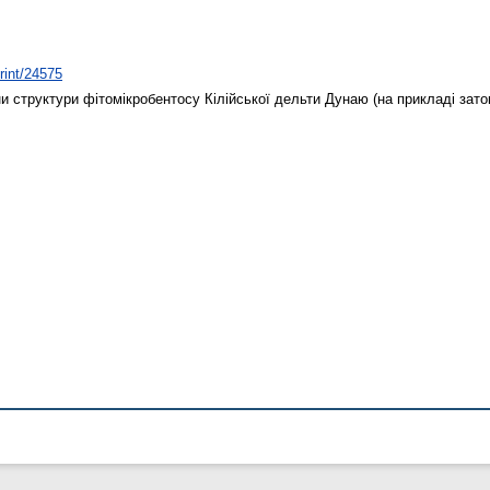
print/24575
и структури фітомікробентосу Кілійської дельти Дунаю (на прикладі зато