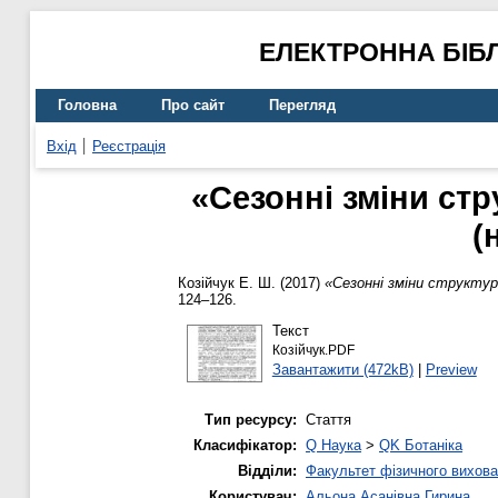
ЕЛЕКТРОННА БІБ
Головна
Про сайт
Перегляд
Вхід
Реєстрація
«Сезонні зміни ст
(
Козійчук Е. Ш.
(2017)
«Сезонні зміни структур
124–126.
Текст
Козійчук.PDF
Завантажити (472kB)
|
Preview
Тип ресурсу:
Стаття
Класифікатор:
Q Наука
>
QK Ботаніка
Відділи:
Факультет фізичного вихова
Користувач:
Альона Асанівна Гирина