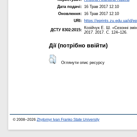
Дата подачі:
16 Трав 2017 12:10
Оновлення:
16 Трав 2017 12:10
URI:
https://eprints.zu.edu.ua/id/e
Козійчук Е. Ш.
«Сезонні змін
ДСТУ 8302:2015:
2017
. 2017. С. 124–126.
Дії ​​(потрібно ввійти)
Оглянути опис ресурсу
© 2008–2026
Zhytomyr Ivan Franko State University