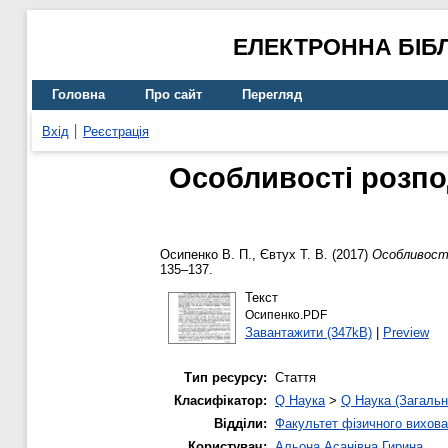
ЕЛЕКТРОННА БІБ
Головна
Про сайт
Перегляд
Вхід
Реєстрація
Особливості розпод
Осипенко В. П.
,
Євтух Т. В.
(2017)
Особливості 
135–137.
Текст
Осипенко.PDF
Завантажити (347kB)
|
Preview
Тип ресурсу:
Стаття
Класифікатор:
Q Наука
>
Q Наука (Загальн
Відділи:
Факультет фізичного вихова
Користувач:
Альона Асанівна Гирина