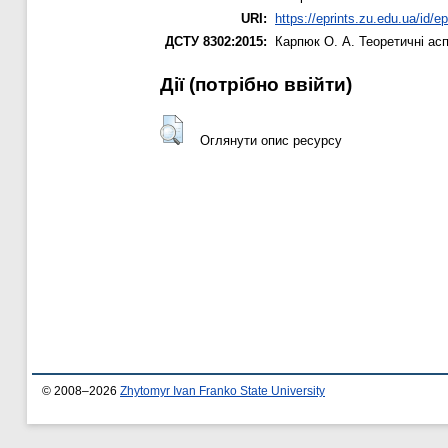
URI:
https://eprints.zu.edu.ua/id/e
ДСТУ 8302:2015:
Карпюк О. А.
Теоретичні асп
Дії ​​(потрібно ввійти)
Оглянути опис ресурсу
© 2008–2026
Zhytomyr Ivan Franko State University