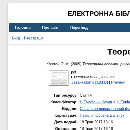
ЕЛЕКТРОННА БІБ
Головна
Про сайт
Перегляд
Вхід
Реєстрація
Теоре
Карпюк О. А.
(2009)
Теоретичні аспекти ринку
pdf
СтаттяХмельниц.2009.PDF
Завантажити (320kB)
|
Preview
Тип ресурсу:
Стаття
Класифікатор:
H Суспільні Науки
>
H Соціа
Відділи:
Соціально-психологічний ф
Користувач:
Наталія Юріївна Бальчук
Дата подачі:
18 Трав 2017 16:16
Оновлення:
18 Трав 2017 16:16