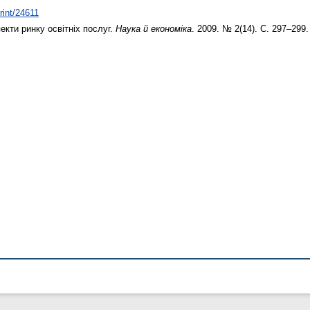
print/24611
екти ринку освітніх послуг.
Наука й економіка
. 2009. № 2(14). С. 297–299.