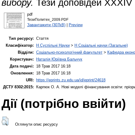
вибору.
Тези доповідей ХХХІV н
pdf
ТезиПолитех_2009.PDF
Завантажити (307kB)
|
Preview
Тип ресурсу:
Стаття
Класифікатор:
H Суспільні Науки
>
H Соціальні науки (Загальне)
Відділи:
Соціально-психологічний факультет
>
Кафедра еконо
Користувач:
Наталія Юріївна Бальчук
Дата подачі:
18 Трав 2017 16:18
Оновлення:
18 Трав 2017 16:18
URI:
https://eprints.zu.edu.ua/id/eprint/24618
ДСТУ 8302:2015:
Карпюк О. А.
Нові моделі фінансування освіти: пріор
Дії ​​(потрібно ввійти)
Оглянути опис ресурсу