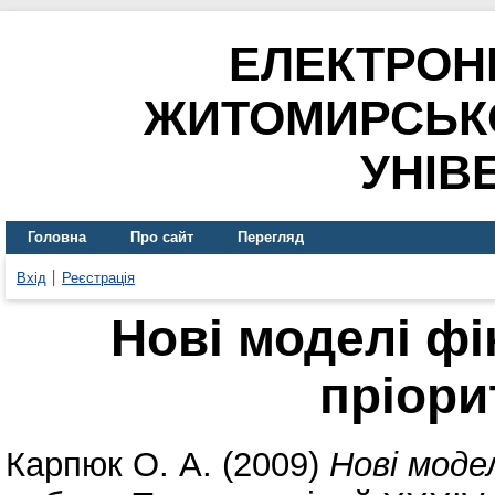
ЕЛЕКТРОН
ЖИТОМИРСЬК
УНІВ
Головна
Про сайт
Перегляд
Вхід
Реєстрація
Нові моделі фі
пріори
Карпюк О. А.
(2009)
Нові моде