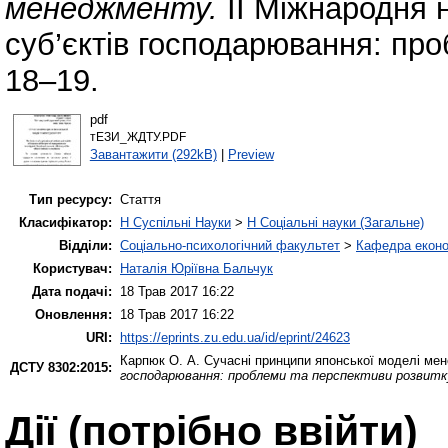
менеджменту.
ІІ Міжнародня 
суб’єктів господарювання: про
18–19.
pdf
тЕЗИ_ЖДТУ.PDF
Завантажити (292kB)
|
Preview
Тип ресурсу:
Стаття
Класифікатор:
H Суспільні Науки
>
H Соціальні науки (Загальне)
Відділи:
Соціально-психологічний факультет
>
Кафедра еконо
Користувач:
Наталія Юріївна Бальчук
Дата подачі:
18 Трав 2017 16:22
Оновлення:
18 Трав 2017 16:22
URI:
https://eprints.zu.edu.ua/id/eprint/24623
Карпюк О. А.
Сучасні принципи японської моделі ме
ДСТУ 8302:2015:
господарювання: проблеми та перспективи розвитк
Дії ​​(потрібно ввійти)