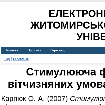
ЕЛЕКТРОН
ЖИТОМИРСЬК
УНІВ
Головна
Про сайт
Перегляд
Вхід
Реєстрація
Стимулююча ф
вітчизняних умов
Карпюк О. А.
(2007)
Стимулюю