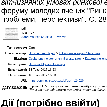
вітчизняних умовах ринкової 
форуму молодих вчених "Ринко
проблеми, перспективи". С. 28
pdf
Тези.PDF
Завантажити (268kB)
|
Preview
Тип ресурсу:
Стаття
Класифікатор:
H Суспільні Науки
>
H Соціальні науки (Загальне)
Відділи:
Соціально-психологічний факультет
>
Кафедра еконо
Користувач:
Наталія Юріївна Бальчук
Дата подачі:
18 Трав 2017 16:23
Оновлення:
18 Трав 2017 16:23
URI:
https://eprints.zu.edu.ua/id/eprint/24626
Карпюк О. А.
Стимулююча функція прибутку у вітчизн
ДСТУ 8302:2015:
"Ринкова трансформація економіки: стан, проблеми
Дії ​​(потрібно ввійти)