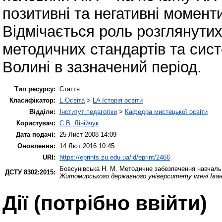
позитивні та негативні момент
Відмічається роль розглянутих
методичних стандартів та сист
Волині в зазначений період.
Тип ресурсу:
Стаття
Класифікатор:
L Освіта
>
LA Історія освіти
Відділи:
Інститут педагогіки
>
Кафедра мистецької освіти
Користувач:
С.В. Лінійчук
Дата подачі:
25 Лист 2008 14:09
Оновлення:
14 Лют 2016 10:45
URI:
https://eprints.zu.edu.ua/id/eprint/2466
Бовсунівська Н. М.
Методичне забезпечення навчальних
ДСТУ 8302:2015:
Житомирського державного університету імені Іва
Дії ​​(потрібно ввійти)