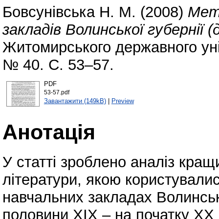
Бовсунівська Н. М.
(2008)
Мет
закладів Волинської губернії (д
Житомирського державного уні
№ 40. С. 53–57.
PDF
53-57.pdf
Завантажити (149kB)
|
Preview
Анотація
У статті зроблено аналіз кращ
літератури, якою користували
навчальних закладах Волинсько
половини XIX – на початку XX 