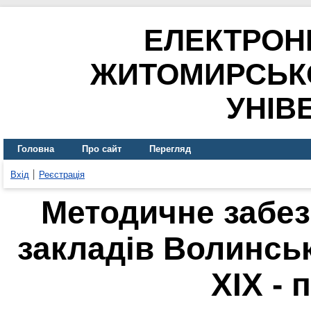
ЕЛЕКТРОН
ЖИТОМИРСЬК
УНІВ
Головна
Про сайт
Перегляд
Вхід
Реєстрація
Методичне забе
закладів Волинсько
XIX - 