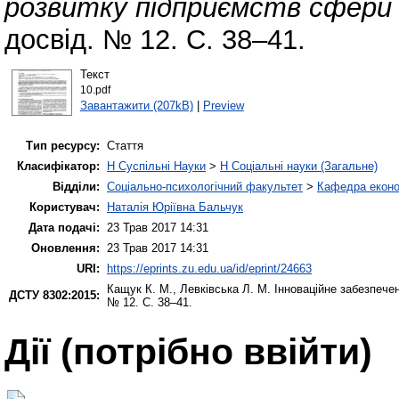
розвитку підприємств сфери 
досвід. № 12. С. 38–41.
Текст
10.pdf
Завантажити (207kB)
|
Preview
Тип ресурсу:
Стаття
Класифікатор:
H Суспільні Науки
>
H Соціальні науки (Загальне)
Відділи:
Соціально-психологічний факультет
>
Кафедра еконо
Користувач:
Наталія Юріївна Бальчук
Дата подачі:
23 Трав 2017 14:31
Оновлення:
23 Трав 2017 14:31
URI:
https://eprints.zu.edu.ua/id/eprint/24663
Кащук К. М.
,
Левківська Л. М.
Інноваційне забезпече
ДСТУ 8302:2015:
№ 12. С. 38–41.
Дії ​​(потрібно ввійти)