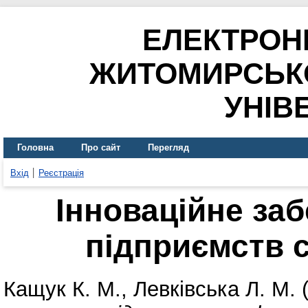
ЕЛЕКТРОН
ЖИТОМИРСЬК
УНІВ
Головна
Про сайт
Перегляд
Вхід
Реєстрація
Інноваційне за
підприємств 
Кащук К. М.
,
Левківська Л. М.
(