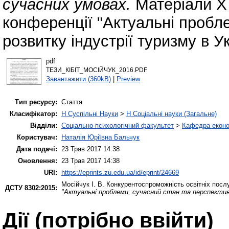
сучасних умовах.
Матеріали Х 
конференції "Актуальні пробл
розвитку індустрії туризму в У
pdf
ТЕЗИ_КІБІТ_МОСІЙЧУК_2016.PDF
Завантажити (360kB)
|
Preview
Тип ресурсу:
Стаття
Класифікатор:
H Суспільні Науки
>
H Соціальні науки (Загальне)
Відділи:
Соціально-психологічний факультет
>
Кафедра еконо
Користувач:
Наталія Юріївна Бальчук
Дата подачі:
23 Трав 2017 14:38
Оновлення:
23 Трав 2017 14:38
URI:
https://eprints.zu.edu.ua/id/eprint/24669
Мосійчук І. В.
Конкурентоспроможність освітніх посл
ДСТУ 8302:2015:
"Актуальні проблеми, сучасний стан та перспективи
Дії ​​(потрібно ввійти)