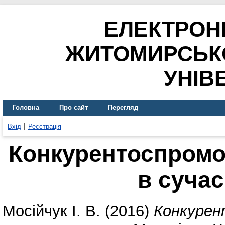
ЕЛЕКТРОН
ЖИТОМИРСЬК
УНІВ
Головна
Про сайт
Перегляд
Вхід
Реєстрація
Конкурентоспромож
в суча
Мосійчук І. В.
(2016)
Конкурен